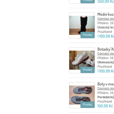
Prodej
350,00 Kč
Módní koz
Dámská ob
Přidáno: 26
Ústecký kra
Používané
Prodej
1 100,00 K
Botasky"A
Dámská ob
Přidáno: 26
Olomoucký 
Používané
Prodej
1 100,00 K
Boty v mo
Dámská ob
Přidáno: 26
Pardubický 
Používané
Prodej
150,00 Kč