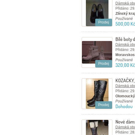
kožené k
Dámská ob
Přidáno: 29
Zlínský kraj
Používané
Prodej
500,00 K
Bílé boty 
Dámská ob
Přidáno: 29
Moravskosl
Používané
Prodej
320,00 Kč
KOZAČKY, 
Dámská ob
Přidáno: 29
Olomoucký 
Používané
Prodej
Dohodou
Nové dám
Dámská ob
Přidáno: 28