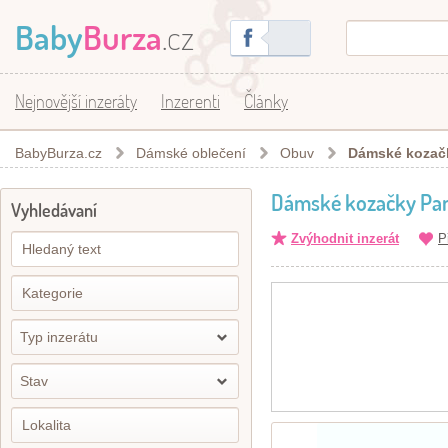
Baby
Burza
.cz
Nejnovější inzeráty
Inzerenti
Články
BabyBurza.cz
Dámské oblečení
Obuv
Dámské kozač
Dámské kozačky Pa
Vyhledávaní
Zvýhodnit inzerát
P
Typ inzerátu
Stav