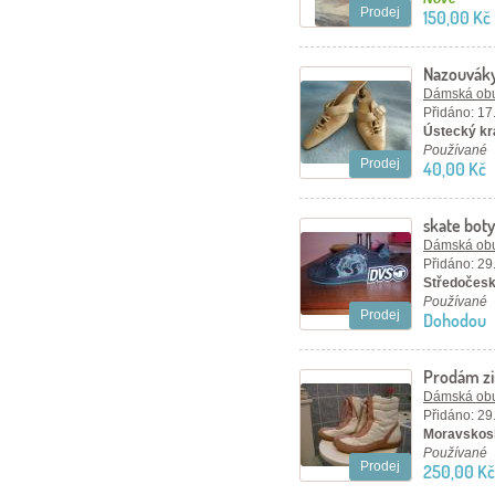
Prodej
150,00 Kč
Nazouváky
Dámská ob
Přidáno: 17
Ústecký kra
Používané
Prodej
40,00 Kč
skate bot
Dámská ob
Přidáno: 29
Středočesk
Používané
Prodej
Dohodou
Prodám zi
Dámská ob
Přidáno: 29
Moravskosl
Používané
Prodej
250,00 Kč