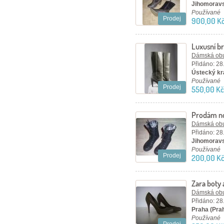
Jihomoravs
Používané
Prodej
900,00 K
Luxusní b
Dámská ob
Přidáno: 28
Ústecký kra
Používané
Prodej
550,00 Kč
Prodám no
Dámská ob
Přidáno: 28
Jihomoravs
Používané
Prodej
200,00 K
Zara boty 
Dámská ob
Přidáno: 28
Praha (Pra
Používané