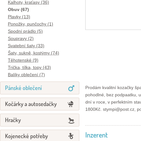
Kalhoty, kraťasy (36)
Obuv (67)
Plavky (13)
Ponožky, punčochy (1)
Spodní prádlo (5)
Soupravy (2)
Svatební šaty (33)
Šaty, sukně, kostýmy (74)
Těhotenské (9)
Trička, tílka, topy (43)
Balíky oblečení (7)
Pánské oblečení
Prodám kvalitní kozačky šp
pohodlné, bez podpaatku, uv
dní v roce, v perfektním st
Kočárky a autosedačky
1800Kč. stympi@post.cz, po 
Hračky
Inzerent
Kojenecké potřeby