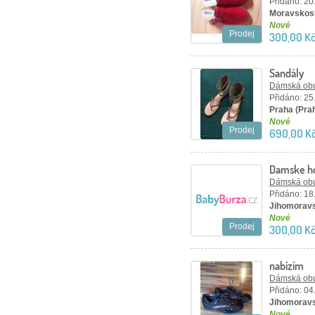
Přidáno: 20
Moravskosl
Nové
Prodej
300,00 Kč
Sandály
Dámská ob
Přidáno: 25
Praha (Pra
Nové
Prodej
690,00 K
Damske ho
Dámská ob
Přidáno: 18
Jihomoravs
Nové
Prodej
300,00 K
nabízím
Dámská ob
Přidáno: 04
Jihomoravs
Nové