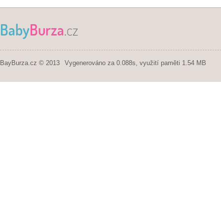
Baby
Burza
.cz
BayBurza.cz © 2013
Vygenerováno za 0.088s, využití paměti 1.54 MB