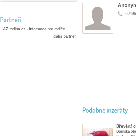
Anonym
60496
Partneři
AZ rodina.cz - informace pro rodiče
ďalší partneři
Podobné inzeráty
Dřevěná 
Dámská ob