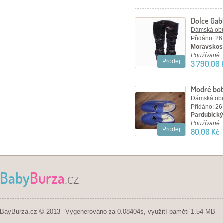
Dolce Ga
Dámská ob
Přidáno: 26
Moravskosl
Používané
Prodej
3 790,00 
Modré bot
Dámská ob
Přidáno: 26
Pardubický 
Používané
Prodej
80,00 Kč
Baby
Burza
.cz
BayBurza.cz © 2013
Vygenerováno za 0.08404s, využití paměti 1.54 MB