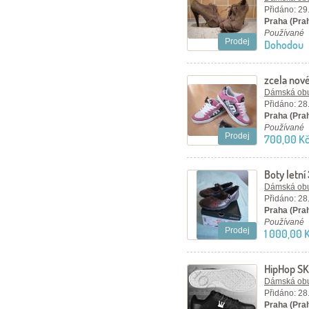
Přidáno: 29
Praha (Pra
Používané
Prodej
Dohodou
zcela nov
Dámská ob
Přidáno: 28
Praha (Pra
Používané
Prodej
700,00 K
Boty letní
Dámská ob
Přidáno: 28
Praha (Pra
Používané
Prodej
1 000,00 
HipHop SK
Tribeca PE
Dámská ob
Přidáno: 28
Praha (Pra