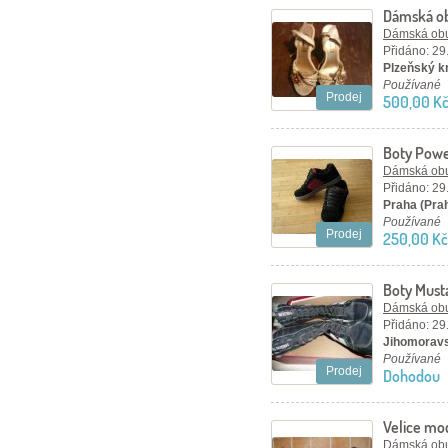
Dámská o
Dámská ob
Přidáno: 29
Plzeňský kr
Používané
Prodej
500,00 K
Boty Pow
Dámská ob
Přidáno: 29
Praha (Pra
Používané
Prodej
250,00 Kč
Boty Must
Dámská ob
Přidáno: 29
Jihomoravs
Používané
Prodej
Dohodou
Velice mo
Dámská ob