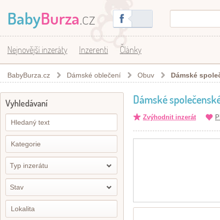
Baby
Burza
.cz
Nejnovější inzeráty
Inzerenti
Články
BabyBurza.cz
Dámské oblečení
Obuv
Dámské společ
Dámské společenské 
Vyhledávaní
Zvýhodnit inzerát
P
Typ inzerátu
Stav