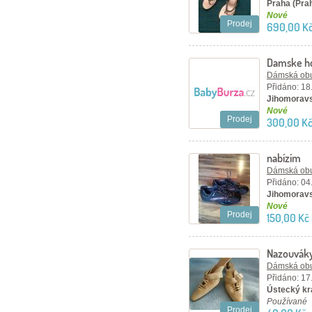
Praha (Pra
Nové
Prodej
690,00 K
Damske ho
Dámská ob
Přidáno: 18
Jihomoravs
Nové
Prodej
300,00 K
nabízím
Dámská ob
Přidáno: 04
Jihomoravs
Nové
Prodej
150,00 Kč
Nazouváky
Dámská ob
Přidáno: 17
Ústecký kra
Používané
Prodej