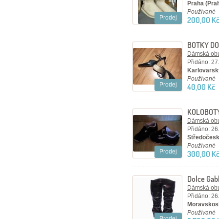
Praha (Pra
Používané
Prodej
200,00 K
BOTKY DO
Dámská ob
Přidáno: 27
Karlovarský
Používané
Prodej
40,00 Kč
KOLOBOT
Dámská ob
Přidáno: 26
Středočesk
Používané
Prodej
300,00 K
Dolce Ga
Dámská ob
Přidáno: 26
Moravskosl
Používané
Prodej