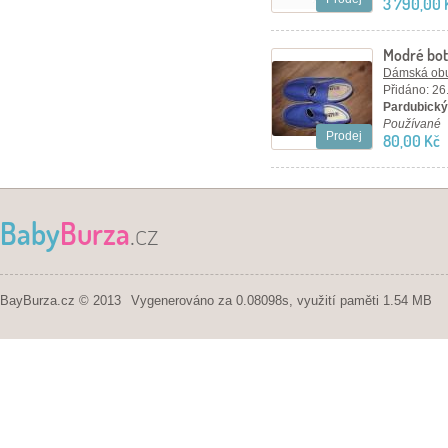
3 790,00 
Modré bot
Dámská ob
Přidáno: 26
Pardubický 
Používané
Prodej
80,00 Kč
Baby
Burza
.cz
BayBurza.cz © 2013
Vygenerováno za 0.08098s, využití paměti 1.54 MB