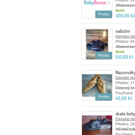
Přidáno: 18
Jihomoravs
Nové
Prodej
300,00 K
nabízím
Dámská ob
Přidáno: 04
Jihomoravs
Nové
Prodej
150,00 Kč
Nazouváky
Dámská ob
Přidáno: 17
Ústecký kra
Používané
Prodej
40,00 Kč
skate bot
Dámská ob
Přidáno: 29
Středočesk
Používané