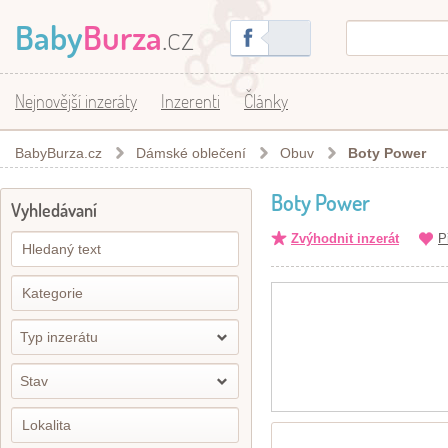
Baby
Burza
.cz
Nejnovější inzeráty
Inzerenti
Články
BabyBurza.cz
Dámské oblečení
Obuv
Boty Power
Boty Power
Vyhledávaní
Zvýhodnit inzerát
P
Typ inzerátu
Stav