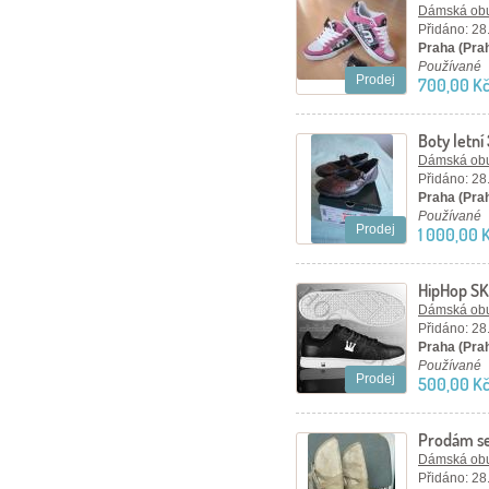
Dámská ob
Přidáno: 28
Praha (Pra
Používané
Prodej
700,00 K
Boty letní
Dámská ob
Přidáno: 28
Praha (Pra
Používané
Prodej
1 000,00 
HipHop SK
Tribeca PE
Dámská ob
Přidáno: 28
Praha (Pra
Používané
Prodej
500,00 K
Prodám se
Dámská ob
Přidáno: 28