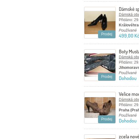
Dámské sp
west,vel.
Dámská ob
Přidáno: 29
Královéhra
Používané
Prodej
499,00 K
Boty Must
Dámská ob
Přidáno: 29
Jihomoravs
Používané
Prodej
Dohodou
Velice mo
Dámská ob
Přidáno: 29
Praha (Pra
Používané
Prodej
Dohodou
zcela nov