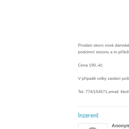
Prodám skoro nové dámské e
podzimní sezonu a to příleži
Cena 190,-kč.
V případě volby zaslání pošt
Tel.:774/154571,email: k
Inzerent
Anonym