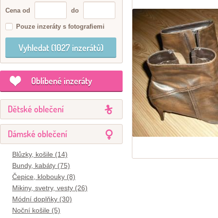
Cena od
do
Pouze inzeráty s fotografiemi
Oblíbené inzeráty
Dětské oblečení
Dámské oblečení
Blůzky, košile (14)
Bundy, kabáty (75)
Čepice, klobouky (8)
Mikiny, svetry, vesty (26)
Módní doplňky (30)
Noční košile (5)