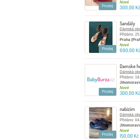
Nové
Prodej
300,00 Kč
Sandály
Dámská ob
Přidáno: 25
Praha (Pra
Nové
Prodej
690,00 K
Damske ho
Dámská ob
Přidáno: 18
Jihomoravs
Nové
Prodej
300,00 K
nabízím
Dámská ob
Přidáno: 04
Jihomoravs
Nové
Prodej
150,00 Kč