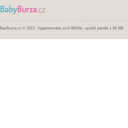
Baby
Burza
.cz
BayBurza.cz © 2013
Vygenerováno za 0.08143s, využití paměti 1.56 MB