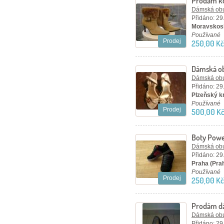
Prodám ko
Dámská ob
Přidáno: 29
Moravskosl
Používané
Prodej
250,00 Kč
Dámská o
Dámská ob
Přidáno: 29
Plzeňský kr
Používané
Prodej
500,00 K
Boty Pow
Dámská ob
Přidáno: 29
Praha (Pra
Používané
Prodej
250,00 Kč
Prodám dá
kožené k
Dámská ob
Přidáno: 29