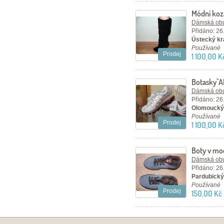
Módní koz
Dámská ob
Přidáno: 26
Ústecký kra
Používané
Prodej
1 100,00 K
Botasky"A
Dámská ob
Přidáno: 26
Olomoucký 
Používané
Prodej
1 100,00 K
Boty v mo
Dámská ob
Přidáno: 26
Pardubický 
Používané
Prodej
150,00 Kč