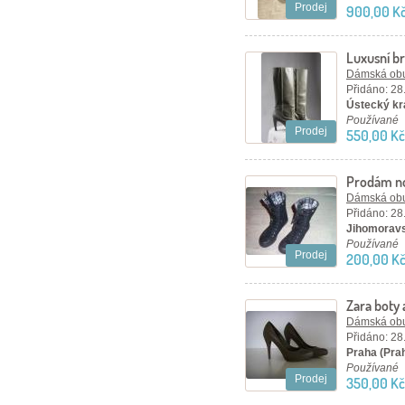
Prodej
900,00 K
Luxusní b
Dámská ob
Přidáno: 28
Ústecký kra
Používané
Prodej
550,00 Kč
Prodám no
Dámská ob
Přidáno: 28
Jihomoravs
Používané
Prodej
200,00 K
Zara boty 
Dámská ob
Přidáno: 28
Praha (Pra
Používané
Prodej
350,00 Kč