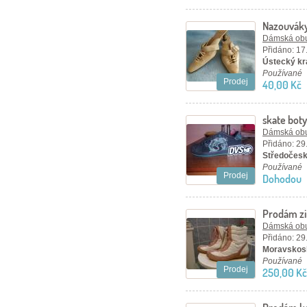
Nazouváky
Dámská ob
Přidáno: 17
Ústecký kra
Používané
Prodej
40,00 Kč
skate bot
Dámská ob
Přidáno: 29
Středočesk
Používané
Prodej
Dohodou
Prodám zi
Dámská ob
Přidáno: 29
Moravskosl
Používané
Prodej
250,00 Kč