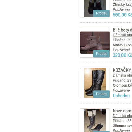
Zlínský kraj
Používané
Prodej
500,00 K
Bílé boty 
Dámská ob
Přidáno: 29
Moravskosl
Používané
Prodej
320,00 Kč
KOZAČKY, 
Dámská ob
Přidáno: 29
Olomoucký 
Používané
Prodej
Dohodou
Nové dám
Dámská ob
Přidáno: 28
Jihomoravs
Používané