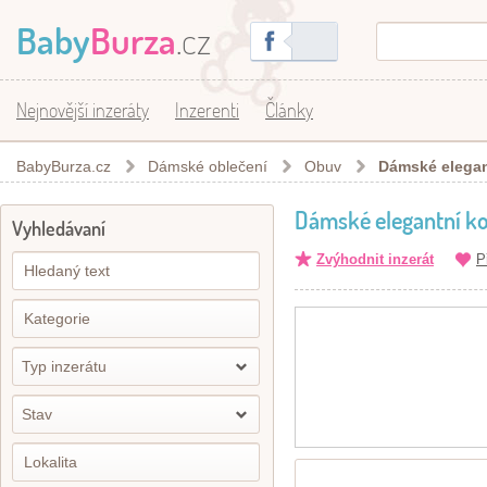
Baby
Burza
.cz
Nejnovější inzeráty
Inzerenti
Články
BabyBurza.cz
Dámské oblečení
Obuv
Dámské elegant
Dámské elegantní kot
Vyhledávaní
Zvýhodnit inzerát
P
Typ inzerátu
Stav