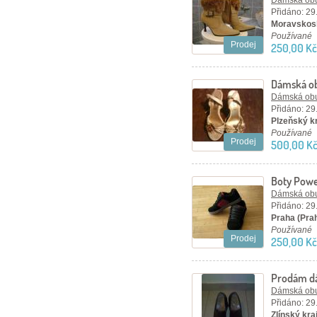
Dámská ob
Přidáno: 29
Moravskosl
Používané
Prodej
250,00 Kč
Dámská o
Dámská ob
Přidáno: 29
Plzeňský kr
Používané
Prodej
500,00 K
Boty Pow
Dámská ob
Přidáno: 29
Praha (Pra
Používané
Prodej
250,00 Kč
Prodám dá
kožené k
Dámská ob
Přidáno: 29
Zlínský kraj