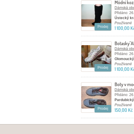
Módní koz
Dámská ob
Přidáno: 26
Ústecký kra
Používané
Prodej
1 100,00 K
Botasky"A
Dámská ob
Přidáno: 26
Olomoucký 
Používané
Prodej
1 100,00 K
Boty v mo
Dámská ob
Přidáno: 26
Pardubický 
Používané
Prodej
150,00 Kč