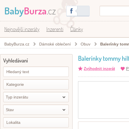
Baby
Burza
.cz
Nejnovější inzeráty
Inzerenti
Články
BabyBurza.cz
Dámské oblečení
Obuv
Balerínky tommy
Balerínky tommy hilfi
Vyhledávaní
Zvýhodnit inzerát
P
Typ inzerátu
Stav