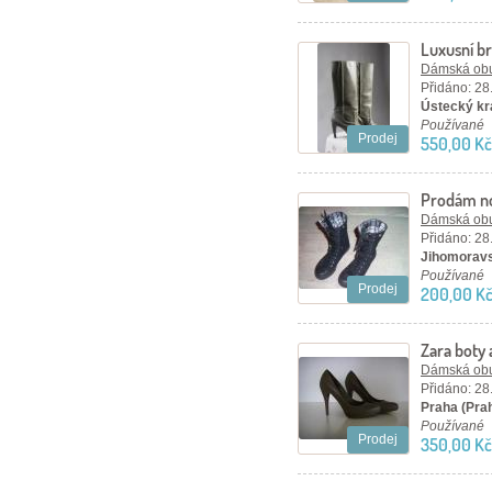
Luxusní b
Dámská ob
Přidáno: 28
Ústecký kra
Používané
Prodej
550,00 Kč
Prodám no
Dámská ob
Přidáno: 28
Jihomoravs
Používané
Prodej
200,00 K
Zara boty 
Dámská ob
Přidáno: 28
Praha (Pra
Používané
Prodej
350,00 Kč