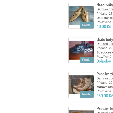
Nazouváky
Dámská ob
Přidáno: 17
Ústecký kra
Používané
Prodej
40,00 Kč
skate bot
Dámská ob
Přidáno: 29
Středočesk
Používané
Prodej
Dohodou
Prodám zi
Dámská ob
Přidáno: 29
Moravskosl
Používané
Prodej
250,00 Kč
Prodám ko