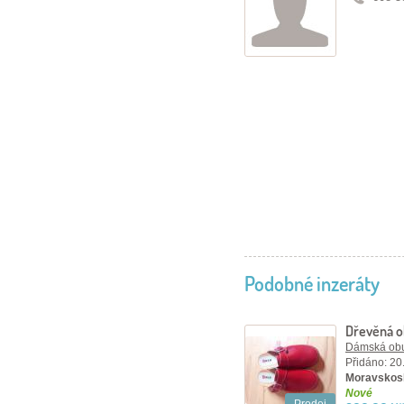
Podobné inzeráty
Dřevěná 
Dámská ob
Přidáno: 20
Moravskosl
Nové