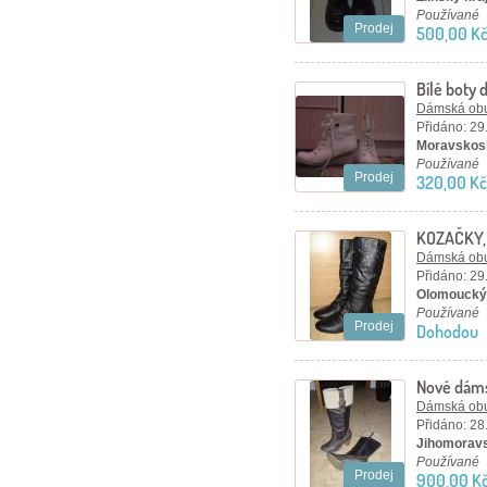
Používané
Prodej
500,00 K
Bílé boty 
Dámská ob
Přidáno: 29
Moravskosl
Používané
Prodej
320,00 Kč
KOZAČKY, 
Dámská ob
Přidáno: 29
Olomoucký 
Používané
Prodej
Dohodou
Nové dám
Dámská ob
Přidáno: 28
Jihomoravs
Používané
Prodej
900,00 K