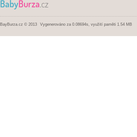
Baby
Burza
.cz
BayBurza.cz © 2013
Vygenerováno za 0.08694s, využití paměti 1.54 MB