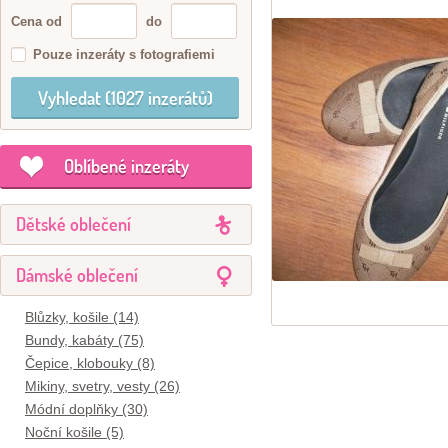
Cena od
do
Pouze inzeráty s fotografiemi
Oblíbené inzeráty
Dětské oblečení
Dámské oblečení
Blůzky, košile (14)
Bundy, kabáty (75)
Čepice, klobouky (8)
Mikiny, svetry, vesty (26)
Módní doplňky (30)
Noční košile (5)