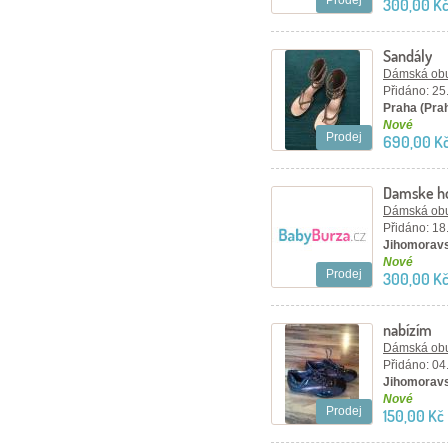
Prodej
300,00 Kč
Sandály
Dámská ob
Přidáno: 25
Praha (Pra
Nové
Prodej
690,00 K
Damske ho
Dámská ob
Přidáno: 18
Jihomoravs
Nové
Prodej
300,00 K
nabízím
Dámská ob
Přidáno: 04
Jihomoravs
Nové
Prodej
150,00 Kč